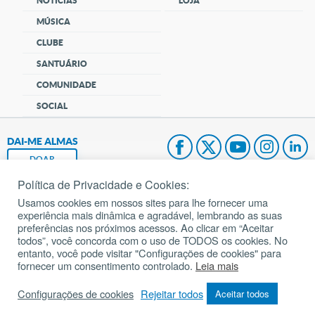
NOTÍCIAS
LOJA
MÚSICA
CLUBE
SANTUÁRIO
COMUNIDADE
SOCIAL
DAI-ME ALMAS
DOAR
Política de Privacidade e Cookies:
Fundação João Paulo II
Usamos cookies em nossos sites para lhe fornecer uma
experiência mais dinâmica e agradável, lembrando as suas
Pedido de Oração
preferências nos próximos acessos. Ao clicar em “Aceitar
todos”, você concorda com o uso de TODOS os cookies. No
Mapa do site
entanto, você pode visitar "Configurações de cookies" para
fornecer um consentimento controlado.
Leia mais
Internacional
Configurações de cookies
Rejeitar todos
Aceitar todos
© 2002 – 2026
Todos os direitos reservados.
cancaonova.com