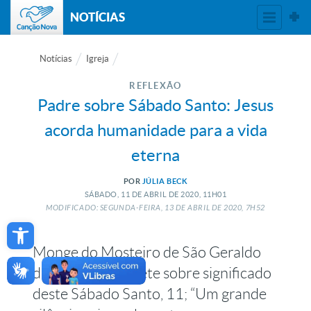
NOTÍCIAS
Notícias
Igreja
REFLEXÃO
Padre sobre Sábado Santo: Jesus
acorda humanidade para a vida
eterna
POR
JÚLIA BECK
SÁBADO, 11
DE
ABRIL
DE
2020, 11H01
MODIFICADO: SEGUNDA-FEIRA, 13
DE
ABRIL
DE
2020, 7H52
Open toolbar
Monge do Mosteiro de São Geraldo
de São Paulo reflete sobre significado
deste Sábado Santo, 11; “Um grande