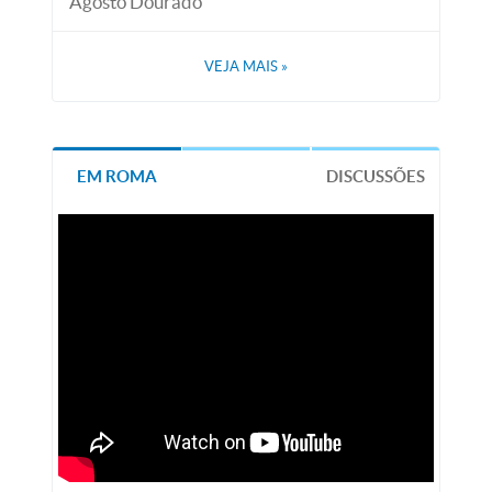
Agosto Dourado
VEJA MAIS
»
EM ROMA
DISCUSSÕES