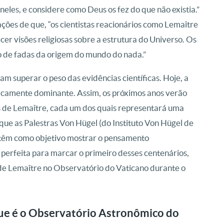
á neles, e considere como Deus os fez do que não existia.”
ções de que, “os cientistas reacionários como Lemaître
ecer visões religiosas sobre a estrutura do Universo. Os
to de fadas da origem do mundo do nada.”
m superar o peso das evidências científicas. Hoje, a
ficamente dominante. Assim, os próximos anos verão
s de Lemaître, cada um dos quais representará uma
o que as Palestras Von Hügel (do Instituto Von Hügel de
) têm como objetivo mostrar o pensamento
ão perfeita para marcar o primeiro desses centenários,
e Lemaître no Observatório do Vaticano durante o
ue é o Observatório Astronômico do