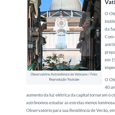
Vat
O Obs
insti
da Sa
Com e
astrô
prepa
em 15
imper
Observatório Astronômico do Vaticano / Foto:
O Obs
Reprodução Youtube
40 an
aumento da luz elétrica da capital tornaram o c
astrônomos estudar as estrelas menos luminosas
Observatório para sua Residência de Verão, em