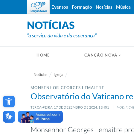
Eventos
Formação
Notícias
Música
NOTÍCIAS
"a serviço da vida e da esperança"
HOME
CANÇÃO NOVA
Notícias
Igreja
MONSENHOR GEORGES LEMAÎTRE
Open toolbar
Observatório do Vaticano rec
TERÇA-FEIRA, 17
DE
DEZEMBRO
DE
2024, 15H01
MODIFICAD
Monsenhor Georges Lemaître pr