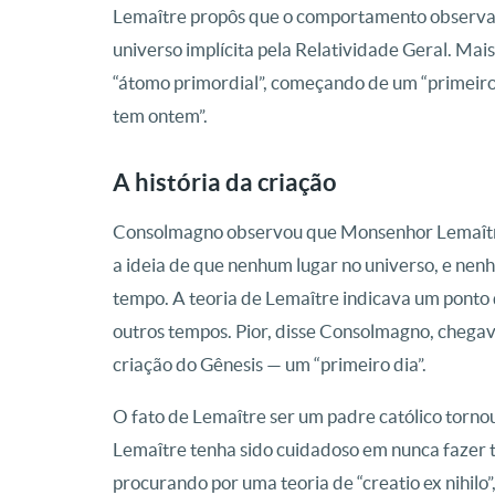
Lemaître propôs que o comportamento observad
universo implícita pela Relatividade Geral. Mai
“átomo primordial”, começando de um “primeiro
tem ontem”.
A história da criação
Consolmagno observou que Monsenhor Lemaître 
a ideia de que nenhum lugar no universo, e nen
tempo. A teoria de Lemaître indicava um ponto 
outros tempos. Pior, disse Consolmagno, chegava
criação do Gênesis — um “primeiro dia”.
O fato de Lemaître ser um padre católico torno
Lemaître tenha sido cuidadoso em nunca fazer t
procurando por uma teoria de “creatio ex nihi