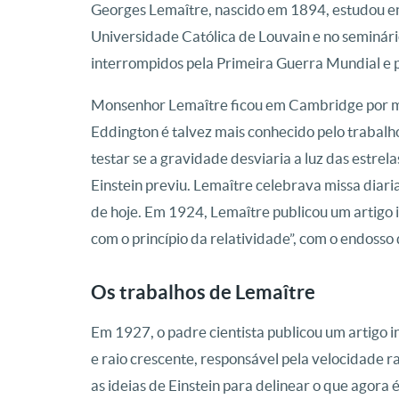
Georges Lemaître, nascido em 1894, estudou eng
Universidade Católica de Louvain e no seminá
interrompidos pela Primeira Guerra Mundial e p
Monsenhor Lemaître ficou em Cambridge por m
Eddington é talvez mais conhecido pelo trabalho 
testar se a gravidade desviaria a luz das estrel
Einstein previu. Lemaître celebrava missa diari
de hoje. Em 1924, Lemaître publicou um artigo 
com o princípio da relatividade”, com o endosso
Os trabalhos de Lemaître
Em 1927, o padre cientista publicou um artigo
e raio crescente, responsável pela velocidade r
as ideias de Einstein para delinear o que agora