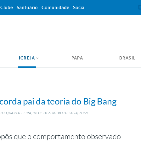
Clube
Santuário
Comunidade
Social
IGREJA
PAPA
BRASIL
orda pai da teoria do Big Bang
O: QUARTA-FEIRA, 18
DE
DEZEMBRO
DE
2024, 7H59
opôs que o comportamento observado