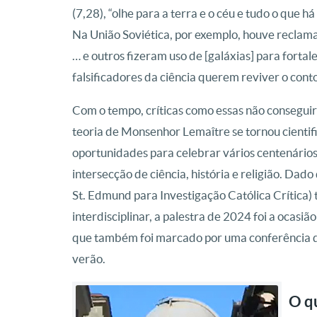
(7,28), “olhe para a terra e o céu e tudo o que h
Na União Soviética, por exemplo, houve reclama
… e outros fizeram uso de [galáxias] para fortal
falsificadores da ciência querem reviver o con
Com o tempo, críticas como essas não conseguira
teoria de Monsenhor Lemaître se tornou cienti
oportunidades para celebrar vários centenário
intersecção de ciência, história e religião. Dad
St. Edmund para Investigação Católica Crítica
interdisciplinar, a palestra de 2024 foi a ocasi
que também foi marcado por uma conferência d
verão.
O q