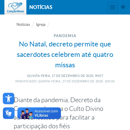
NOTÍCIAS
Notícias
Igreja
PANDEMIA
No Natal, decreto permite que
sacerdotes celebrem até quatro
missas
QUINTA-FEIRA, 17
DE
DEZEMBRO
DE
2020, 9H07
MODIFICADO: QUINTA-FEIRA, 17
DE
DEZEMBRO
DE
2020, 10H10
Open toolbar
Diante da pandemia, Decreto da
Congregação para o Culto Divino
abre concessão para facilitar a
participação dos fiéis