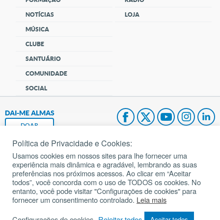
NOTÍCIAS
LOJA
MÚSICA
CLUBE
SANTUÁRIO
COMUNIDADE
SOCIAL
DAI-ME ALMAS
DOAR
Política de Privacidade e Cookies:
Fundação João Paulo II
Usamos cookies em nossos sites para lhe fornecer uma
experiência mais dinâmica e agradável, lembrando as suas
Pedido de Oração
preferências nos próximos acessos. Ao clicar em “Aceitar
todos”, você concorda com o uso de TODOS os cookies. No
Mapa do site
entanto, você pode visitar "Configurações de cookies" para
fornecer um consentimento controlado.
Leia mais
Internacional
Configurações de cookies
Rejeitar todos
Aceitar todos