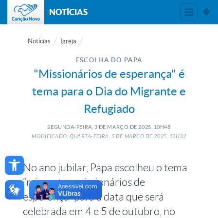
NOTÍCIAS
Notícias
Igreja
ESCOLHA DO PAPA
"Missionários de esperança" é
tema para o Dia do Migrante e
Refugiado
SEGUNDA-FEIRA, 3
DE
MARÇO
DE
2025, 10H48
MODIFICADO: QUARTA-FEIRA, 5
DE
MARÇO
DE
2025, 13H32
Open toolbar
No ano jubilar, Papa escolheu o tema
“migrantes, missionários de
esperança” para a data que será
celebrada em 4 e 5 de outubro, no