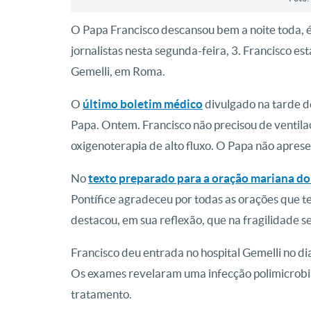
O Papa Francisco descansou bem a noite toda, é
jornalistas nesta segunda-feira, 3. Francisco es
Gemelli, em Roma.
O
último boletim médico
divulgado na tarde d
Papa. Ontem. Francisco não precisou de ventil
oxigenoterapia de alto fluxo. O Papa não apres
No
texto preparado para a oração mariana do
Pontífice agradeceu por todas as orações que 
destacou, em sua reflexão, que na fragilidade 
Francisco deu entrada no hospital Gemelli no d
Os exames revelaram uma infecção polimicrob
tratamento.