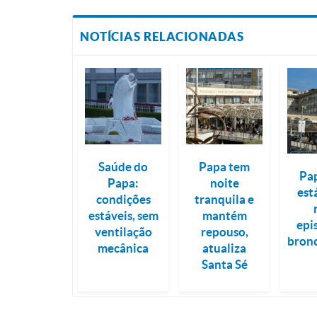
NOTÍCIAS RELACIONADAS
Saúde do
Papa tem
Pa
Papa:
noite
est
condições
tranquila e
estáveis, sem
mantém
epi
ventilação
repouso,
bron
mecânica
atualiza
Santa Sé