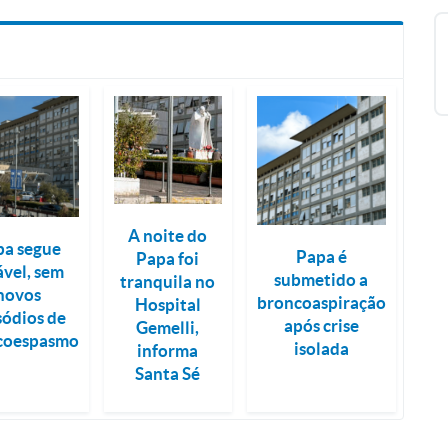
A noite do
pa segue
Papa é
Papa foi
ável, sem
submetido a
tranquila no
novos
broncoaspiração
Hospital
sódios de
após crise
Gemelli,
coespasmo
isolada
informa
Santa Sé