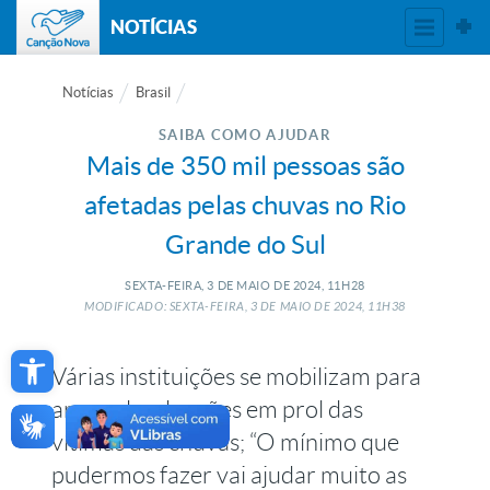
NOTÍCIAS
Notícias
Brasil
SAIBA COMO AJUDAR
Mais de 350 mil pessoas são
afetadas pelas chuvas no Rio
Grande do Sul
SEXTA-FEIRA, 3
DE
MAIO
DE
2024, 11H28
MODIFICADO: SEXTA-FEIRA, 3
DE
MAIO
DE
2024, 11H38
Open toolbar
Várias instituições se mobilizam para
arrecadar doações em prol das
vítimas das chuvas; “O mínimo que
pudermos fazer vai ajudar muito as