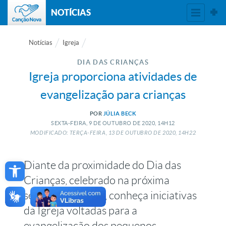
NOTÍCIAS
Notícias
Igreja
DIA DAS CRIANÇAS
Igreja proporciona atividades de
evangelização para crianças
POR
JÚLIA BECK
SEXTA-FEIRA, 9
DE
OUTUBRO
DE
2020, 14H12
MODIFICADO: TERÇA-FEIRA, 13
DE
OUTUBRO
DE
2020, 14H22
Open toolbar
Diante da proximidade do Dia das
Crianças, celebrado na próxima
segunda-feira, 12, conheça iniciativas
da Igreja voltadas para a
evangelização dos pequenos