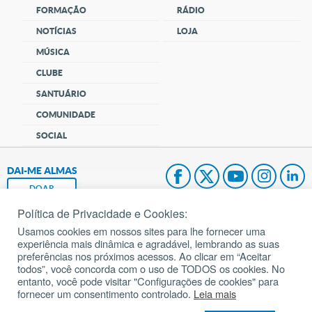
FORMAÇÃO
RÁDIO
NOTÍCIAS
LOJA
MÚSICA
CLUBE
SANTUÁRIO
COMUNIDADE
SOCIAL
DAI-ME ALMAS
DOAR
Política de Privacidade e Cookies:
Fundação João Paulo II
Usamos cookies em nossos sites para lhe fornecer uma
experiência mais dinâmica e agradável, lembrando as suas
Pedido de Oração
preferências nos próximos acessos. Ao clicar em “Aceitar
todos”, você concorda com o uso de TODOS os cookies. No
Mapa do site
entanto, você pode visitar "Configurações de cookies" para
fornecer um consentimento controlado.
Leia mais
Internacional