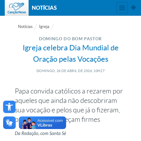
NOTÍCIAS
Notícias
Igreja
DOMINGO DO BOM PASTOR
Igreja celebra Dia Mundial de
Oração pelas Vocações
DOMINGO, 26
DE
ABRIL
DE
2026, 10H27
Papa convida católicos a rezarem por
Open toolbar
aqueles que ainda não descobriram
sua vocação e pelos que já o fizeram,
para que permaneçam firmes
Da Redação, com Santa Sé