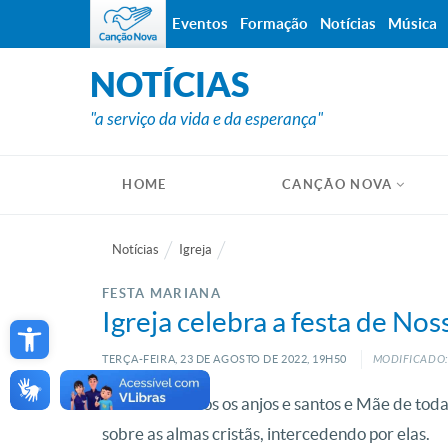
Eventos
Formação
Notícias
Música
NOTÍCIAS
"a serviço da vida e da esperança"
HOME
CANÇÃO NOVA
Notícias
Igreja
FESTA MARIANA
Open toolbar
Igreja celebra a festa de No
TERÇA-FEIRA, 23
DE
AGOSTO
DE
2022, 19H50
MODIFICADO:
Rainha de todos os anjos e santos e Mãe de toda
sobre as almas cristãs, intercedendo por elas.