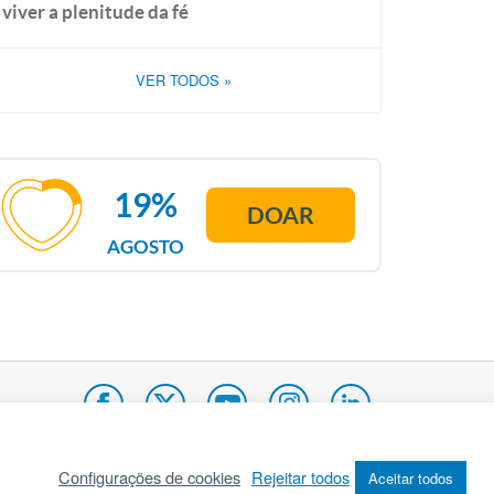
viver a plenitude da fé
VER TODOS
»
19%
DOAR
AGOSTO
Configurações de cookies
Rejeitar todos
Aceitar todos
pa do site
Internacional