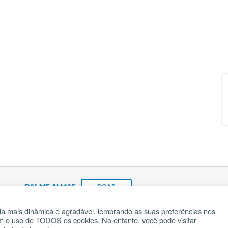
DAI-ME ALMAS
DOAR
a mais dinâmica e agradável, lembrando as suas preferências nos
om o uso de TODOS os cookies. No entanto, você pode visitar
Fundação João Paulo II
Pedido de Oração
Ma