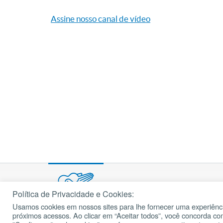
Assine nosso canal de vídeo
Política de Privacidade e Cookies:
Usamos cookies em nossos sites para lhe fornecer uma experiênci
© 2002 – 2026
próximos acessos. Ao clicar em “Aceitar todos”, você concorda c
cancaonova.com
Todos os direitos reservados.