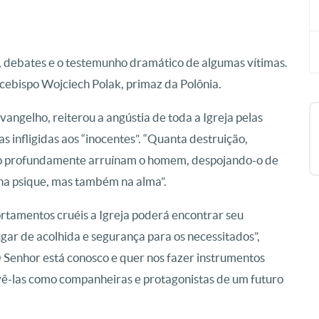
s, debates e o testemunho dramático de algumas vítimas.
rcebispo Wojciech Polak, primaz da Polônia.
vangelho, reiterou a angústia de toda a Igreja pelas
s infligidas aos “inocentes”. “Quanta destruição,
uão profundamente arruínam o homem, despojando-o de
na psique, mas também na alma”.
tamentos cruéis a Igreja poderá encontrar seu
ar de acolhida e segurança para os necessitados”,
O Senhor está conosco e quer nos fazer instrumentos
 vê-las como companheiras e protagonistas de um futuro