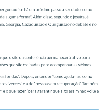
 perguntou “se há um próximo passo a ser dado, como
de alguma forma”. Além disso, segundo o jesuíta, é
nia, Geórgia, Cazaquistão e Quirguistão no debate e no
 que o site da conferência permanecerá ativo para
aíses que são treinadas para acompanhar as vítimas.
as feridas”. Depois, entender “como ajudá-las, como
obreviventes” e a de “pessoas em recuperação”. Também
e o que fazer “para garantir que algo assim não volte a