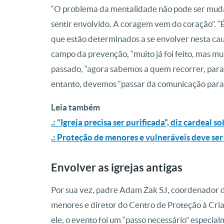
“O problema da mentalidade não pode ser mudad
sentir envolvido. A coragem vem do coração”. “
que estão determinados a se envolver nesta caus
campo da prevenção, “muito já foi feito, mas mu
passado, “agora sabemos a quem recorrer, para 
entanto, devemos “passar da comunicação para 
Leia também
.: “Igreja precisa ser purificada”, diz cardeal
.: Proteção de menores e vulneráveis deve ser
Envolver as igrejas antigas
Por sua vez, padre Adam Żak SJ, coordenador d
menores e diretor do Centro de Proteção à Crian
ele, o evento foi um “passo necessário” especial