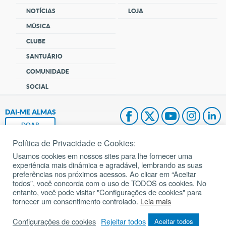
NOTÍCIAS
LOJA
MÚSICA
CLUBE
SANTUÁRIO
COMUNIDADE
SOCIAL
DAI-ME ALMAS
DOAR
Política de Privacidade e Cookies:
Fundação João Paulo II
Usamos cookies em nossos sites para lhe fornecer uma
experiência mais dinâmica e agradável, lembrando as suas
Pedido de Oração
preferências nos próximos acessos. Ao clicar em “Aceitar
todos”, você concorda com o uso de TODOS os cookies. No
Mapa do site
entanto, você pode visitar "Configurações de cookies" para
fornecer um consentimento controlado.
Leia mais
Internacional
Configurações de cookies
Rejeitar todos
Aceitar todos