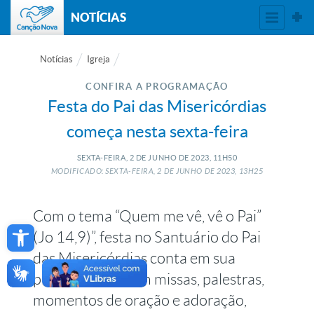
NOTÍCIAS
Notícias
Igreja
CONFIRA A PROGRAMAÇÃO
Festa do Pai das Misericórdias
começa nesta sexta-feira
SEXTA-FEIRA, 2
DE
JUNHO
DE
2023, 11H50
MODIFICADO: SEXTA-FEIRA, 2
DE
JUNHO
DE
2023, 13H25
Com o tema “Quem me vê, vê o Pai”
Open toolbar
(Jo 14,9)”, festa no Santuário do Pai
das Misericórdias conta em sua
programação com missas, palestras,
momentos de oração e adoração,