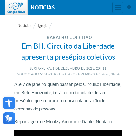
NOTÍCIAS
Notícias
Igreja
TRABALHO COLETIVO
Em BH, Circuito da Liberdade
apresenta presépios coletivos
SEXTA-FEIRA, 1
DE
DEZEMBRO
DE
2023, 20H11
MODIFICADO: SEGUNDA-FEIRA, 4
DE
DEZEMBRO
DE
2023, 8H54
Até 7 de janeiro, quem passar pelo Circuito Liberdade,
em Belo Horizonte, terá a oportunidade de ver
Open toolbar
presépios que contaram com a colaboração de
centenas de pessoas.
Reportagem de Monizy Amorim e Daniel Noblato