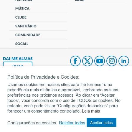
MÚSICA
CLUBE
SANTUÁRIO
COMUNIDADE
SOCIAL
DAI-ME ALMAS
DOAR
Política de Privacidade e Cookies:
Fundação João Paulo II
Usamos cookies em nossos sites para lhe fornecer uma
experiência mais dinâmica e agradável, lembrando as suas
Pedido de Oração
preferências nos próximos acessos. Ao clicar em “Aceitar
todos”, você concorda com o uso de TODOS os cookies. No
Mapa do site
entanto, você pode visitar "Configurações de cookies" para
fornecer um consentimento controlado.
Leia mais
Internacional
Configurações de cookies
Rejeitar todos
Aceitar todos
© 2002 – 2026
Todos os direitos reservados.
cancaonova.com