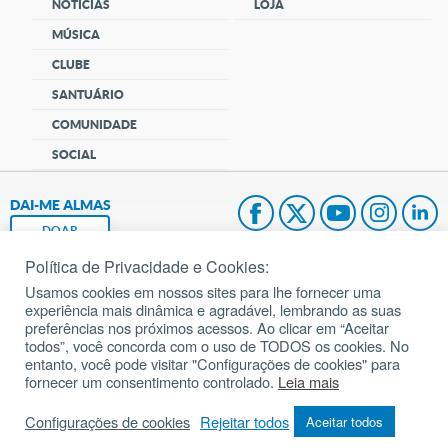
NOTÍCIAS
LOJA
MÚSICA
CLUBE
SANTUÁRIO
COMUNIDADE
SOCIAL
DAI-ME ALMAS
DOAR
Política de Privacidade e Cookies:
Fundação João Paulo II
Usamos cookies em nossos sites para lhe fornecer uma
experiência mais dinâmica e agradável, lembrando as suas
Pedido de Oração
preferências nos próximos acessos. Ao clicar em “Aceitar
todos”, você concorda com o uso de TODOS os cookies. No
Mapa do site
entanto, você pode visitar "Configurações de cookies" para
fornecer um consentimento controlado.
Leia mais
Internacional
Configurações de cookies
Rejeitar todos
Aceitar todos
© 2002 – 2026
Todos os direitos reservados.
cancaonova.com