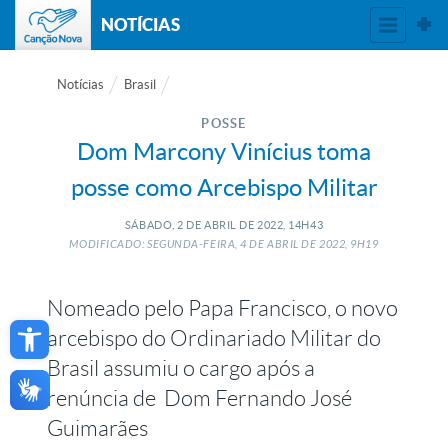
NOTÍCIAS
Notícias
Brasil
POSSE
Dom Marcony Vinícius toma
posse como Arcebispo Militar
SÁBADO, 2
DE
ABRIL
DE
2022, 14H43
MODIFICADO: SEGUNDA-FEIRA, 4
DE
ABRIL
DE
2022, 9H19
Nomeado pelo Papa Francisco, o novo
Open toolbar
arcebispo do Ordinariado Militar do
Brasil assumiu o cargo após a
renúncia de Dom Fernando José
Guimarães