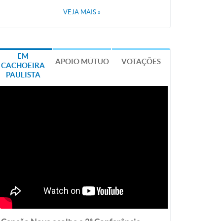
VEJA MAIS
»
EM
APOIO MÚTUO
VOTAÇÕES
CACHOEIRA
PAULISTA