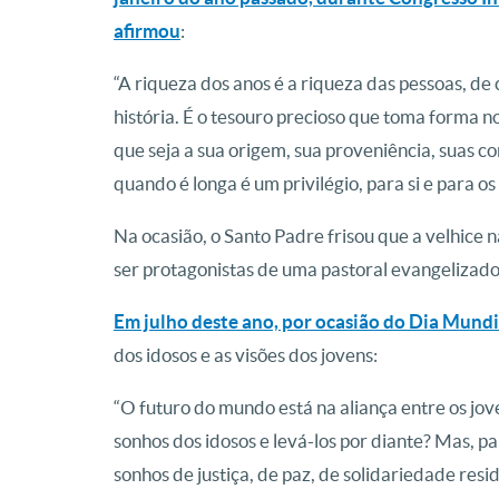
afirmou
:
“A riqueza dos anos é a riqueza das pessoas, de
história. É o tesouro precioso que toma forma 
que seja a sua origem, sua proveniência, suas c
quando é longa é um privilégio, para si e para os 
Na ocasião, o Santo Padre frisou que a velhice
ser protagonistas de uma pastoral evangelizador
Em julho deste ano, por ocasião do Dia Mundi
Foto: Franciscan
Foto: Franciscan
Foto: Franciscan
Foto: Franciscan
Foto: Franciscan
Foto: Franciscan
Foto: Franciscan
Foto: Franciscan
Foto: Franciscan
Foto: Franciscan
dos idosos e as visões dos jovens:
“O futuro do mundo está na aliança entre os jov
sonhos dos idosos e levá-los por diante? Mas, pa
sonhos de justiça, de paz, de solidariedade resi