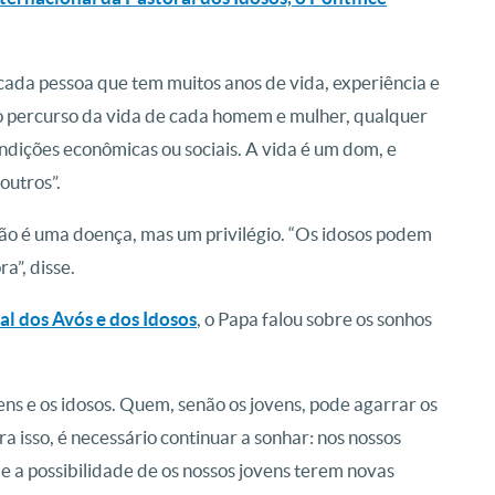
 cada pessoa que tem muitos anos de vida, experiência e
no percurso da vida de cada homem e mulher, qualquer
ondições econômicas ou sociais. A vida é um dom, e
outros”.
 não é uma doença, mas um privilégio. “Os idosos podem
a”, disse.
al dos Avós e dos Idosos
, o Papa falou sobre os sonhos
os Capuchinhos do Brasil
os Capuchinhos do Brasil
os Capuchinhos do Brasil
os Capuchinhos do Brasil
os Capuchinhos do Brasil
os Capuchinhos do Brasil
os Capuchinhos do Brasil
os Capuchinhos do Brasil
os Capuchinhos do Brasil
os Capuchinhos do Brasil
ens e os idosos. Quem, senão os jovens, pode agarrar os
ra isso, é necessário continuar a sonhar: nos nossos
de a possibilidade de os nossos jovens terem novas