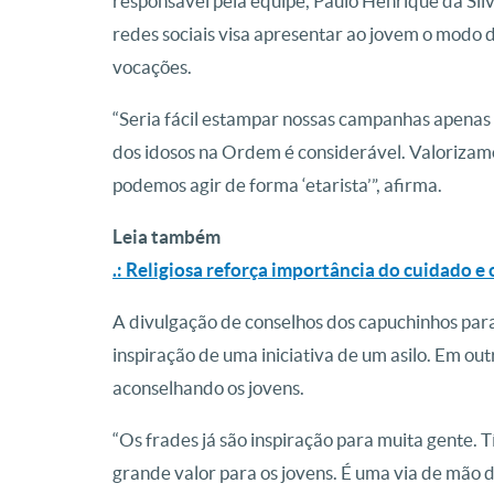
responsável pela equipe, Paulo Henrique da Silv
redes sociais visa apresentar ao jovem o modo 
vocações.
“Seria fácil estampar nossas campanhas apenas 
dos idosos na Ordem é considerável. Valorizam
podemos agir de forma ‘etarista’”, afirma.
Leia também
.: Religiosa reforça importância do cuidado e
A divulgação de conselhos dos capuchinhos para
inspiração de uma iniciativa de um asilo. Em outr
aconselhando os jovens.
“Os frades já são inspiração para muita gente. 
grande valor para os jovens. É uma via de mão 