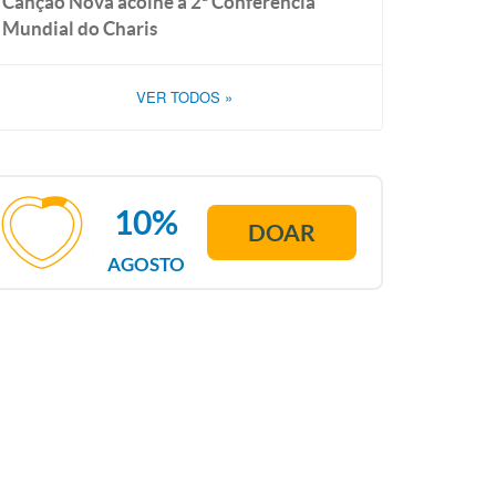
Canção Nova acolhe a 2ª Conferência
Mundial do Charis
VER TODOS
»
10%
DOAR
AGOSTO