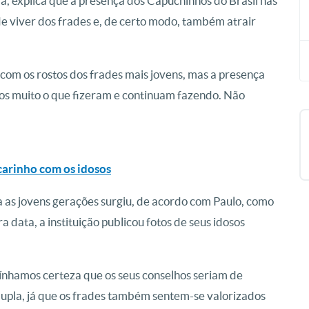
a, explica que a presença dos Capuchinhos do Brasil nas
de viver dos frades e, de certo modo, também atrair
com os rostos dos frades mais jovens, mas a presença
os muito o que fizeram e continuam fazendo. Não
 carinho com os idosos
 as jovens gerações surgiu, de acordo com Paulo, como
a data, a instituição publicou fotos de seus idosos
Tínhamos certeza que os seus conselhos seriam de
dupla, já que os frades também sentem-se valorizados