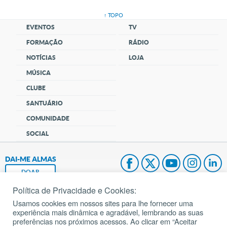
↑ TOPO
EVENTOS
TV
FORMAÇÃO
RÁDIO
NOTÍCIAS
LOJA
MÚSICA
CLUBE
SANTUÁRIO
COMUNIDADE
SOCIAL
DAI-ME ALMAS
DOAR
Política de Privacidade e Cookies:
Fundação João Paulo II
Usamos cookies em nossos sites para lhe fornecer uma
experiência mais dinâmica e agradável, lembrando as suas
Pedido de Oração
preferências nos próximos acessos. Ao clicar em “Aceitar