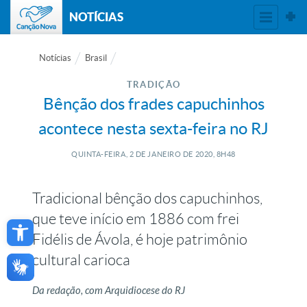
NOTÍCIAS
Notícias
Brasil
TRADIÇÃO
Bênção dos frades capuchinhos
acontece nesta sexta-feira no RJ
QUINTA-FEIRA, 2
DE
JANEIRO
DE
2020, 8H48
Tradicional bênção dos capuchinhos,
Open toolbar
que teve início em 1886 com frei
Fidélis de Ávola, é hoje patrimônio
cultural carioca
Da redação, com Arquidiocese do RJ