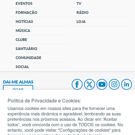
EVENTOS
TV
FORMAÇÃO
RÁDIO
NOTÍCIAS
LOJA
MÚSICA
CLUBE
SANTUÁRIO
COMUNIDADE
SOCIAL
DAI-ME ALMAS
DOAR
Política de Privacidade e Cookies:
Fundação João Paulo II
Usamos cookies em nossos sites para lhe fornecer uma
experiência mais dinâmica e agradável, lembrando as suas
Pedido de Oração
preferências nos próximos acessos. Ao clicar em “Aceitar
todos”, você concorda com o uso de TODOS os cookies. No
Mapa do site
entanto, você pode visitar "Configurações de cookies" para