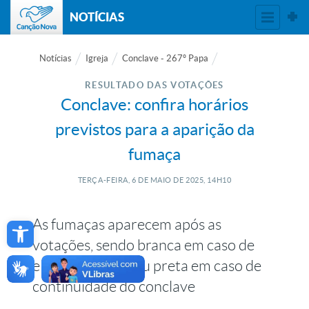
NOTÍCIAS
Notícias
Igreja
Conclave - 267º Papa
RESULTADO DAS VOTAÇÕES
Conclave: confira horários
previstos para a aparição da
fumaça
TERÇA-FEIRA, 6
DE
MAIO
DE
2025, 14H10
Open toolbar
As fumaças aparecem após as
votações, sendo branca em caso de
eleição do Papa ou preta em caso de
continuidade do conclave