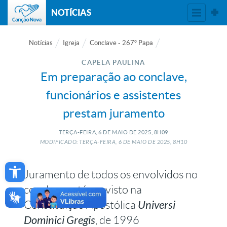
NOTÍCIAS
Notícias
Igreja
Conclave - 267º Papa
CAPELA PAULINA
Em preparação ao conclave,
funcionários e assistentes
prestam juramento
TERÇA-FEIRA, 6
DE
MAIO
DE
2025, 8H09
MODIFICADO: TERÇA-FEIRA, 6
DE
MAIO
DE
2025, 8H10
Open toolbar
Juramento de todos os envolvidos no
conclave está previsto na
Constituição Apostólica
Universi
Dominici Gregis
, de 1996