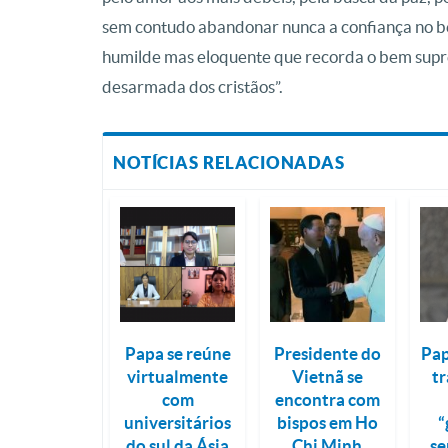
sem contudo abandonar nunca a confiança no be
humilde mas eloquente que recorda o bem supre
desarmada dos cristãos”.
NOTÍCIAS RELACIONADAS
Papa se reúne
Presidente do
Pap
virtualmente
Vietnã se
t
com
encontra com
universitários
bispos em Ho
“
do sul da Ásia
Chi Minh
se