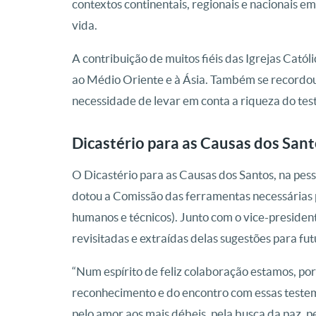
contextos continentais, regionais e nacionais
vida.
A contribuição de muitos fiéis das Igrejas Cató
ao Médio Oriente e à Ásia. Também se recordou 
necessidade de levar em conta a riqueza do tes
Dicastério para as Causas dos San
O Dicastério para as Causas dos Santos, na pe
dotou a Comissão das ferramentas necessárias p
humanos e técnicos). Junto com o vice-president
revisitadas e extraídas delas sugestões para fut
“Num espírito de feliz colaboração estamos, po
reconhecimento e do encontro com essas testem
pelo amor aos mais débeis, pela busca da paz, p