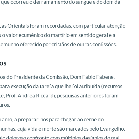
 em que ocorreu o derramamento do sangue e do dom da
licas Orientais foram recordadas, com particular atenção
o valor ecumênico do martírio em sentido geral e a
temunho oferecido por cristãos de outras confissões.
tos
ssoa do Presidente da Comissão, Dom Fabio Fabene,
ara execução da tarefa que lhe foi atribuída (recursos
e, Prof. Andrea Riccardi, pesquisas anteriores foram
uros.
rtanto, a preparar-nos para chegar ao cerne do
unhas, cuja vida e morte são marcados pelo Evangelho,
elo doloroso confronto com múltiplos desígnios do mal,