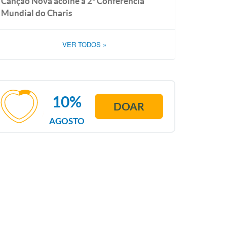
Canção Nova acolhe a 2ª Conferência
Mundial do Charis
VER TODOS
»
10%
DOAR
AGOSTO