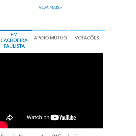
VEJA MAIS
»
EM
APOIO MÚTUO
VOTAÇÕES
CACHOEIRA
PAULISTA