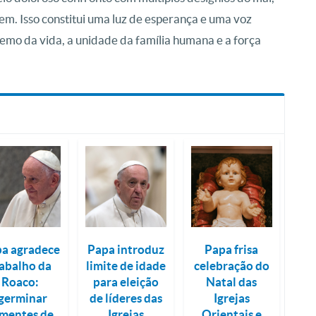
m. Isso constitui uma luz de esperança e uma voz
mo da vida, a unidade da família humana e a força
a agradece
Papa introduz
Papa frisa
rabalho da
limite de idade
celebração do
Roaco:
para eleição
Natal das
germinar
de líderes das
Igrejas
mentes de
Igrejas
Orientais e