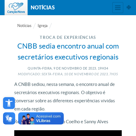
NOTÍCIAS
Notícias
Igreja
TROCA DE EXPERIÊNCIAS
CNBB sedia encontro anual com
secretários executivos regionais
QUINTA-FEIRA, 9
DE
NOVEMBRO
DE
2023, 19H34
MODIFICADO: SEXTA-FEIRA, 10
DE
NOVEMBRO
DE
2023, 7H35
A CNBB sediou, nesta semana, o encontro anual de
secretários executivos regionais. O objetivo é
Open toolbar
conversar sobre as diferentes experiências vividas
em cada região.
Reportagem de Francisco Coelho e Sanny Alves