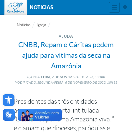
NOTÍCIAS
Notícias
Igreja
AJUDA
CNBB, Repam e Cáritas pedem
ajuda para vítimas da seca na
Amazônia
QUINTA-FEIRA, 2
DE
NOVEMBRO
DE
2023, 13H00
MODIFICADO: SEGUNDA-FEIRA, 6
DE
NOVEMBRO
DE
2023, 10H35
Open toolbar
Presidentes das três entidades
assinaram uma carta, intitulada
“Clamamos por uma Amazônia viva!”,
e clamam que dioceses, paróquias e