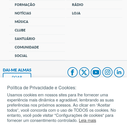
FORMAÇÃO
RÁDIO
NOTÍCIAS
LOJA
MÚSICA
CLUBE
SANTUÁRIO
COMUNIDADE
SOCIAL
DAI-ME ALMAS
DOAR
Política de Privacidade e Cookies:
Fundação João Paulo II
Usamos cookies em nossos sites para lhe fornecer uma
experiência mais dinâmica e agradável, lembrando as suas
Pedido de Oração
preferências nos próximos acessos. Ao clicar em “Aceitar
todos”, você concorda com o uso de TODOS os cookies. No
Mapa do site
entanto, você pode visitar "Configurações de cookies" para
fornecer um consentimento controlado.
Leia mais
Internacional