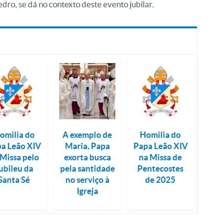
dro, se dá no contexto deste evento jubilar.
omilia do
A exemplo de
Homilia do
a Leão XIV
Maria, Papa
Papa Leão XIV
 Missa pelo
exorta busca
na Missa de
ubileu da
pela santidade
Pentecostes
Santa Sé
no serviço à
de 2025
Igreja