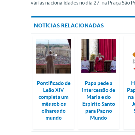
várias nacionalidades no dia 27, na Praça São Pe
NOTÍCIAS RELACIONADAS
Pontificado de
Papa pede a
H
Leão XIV
intercessão de
Pap
completa um
Maria e do
na
mês sob os
Espírito Santo
J
olhares do
para Paz no
mundo
Mundo