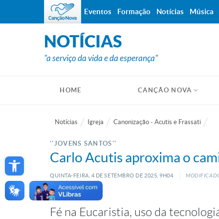
Eventos
Formação
Notícias
Música
NOTÍCIAS
"a serviço da vida e da esperança"
HOME
CANÇÃO NOVA
Notícias
Igreja
Canonização - Acutis e Frassati
''JOVENS SANTOS''
Open toolbar
Carlo Acutis aproxima o cami
QUINTA-FEIRA, 4
DE
SETEMBRO
DE
2025, 9H04
MODIFICADO
Fé na Eucaristia, uso da tecnolog