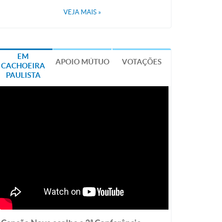
VEJA MAIS
»
EM
APOIO MÚTUO
VOTAÇÕES
CACHOEIRA
PAULISTA