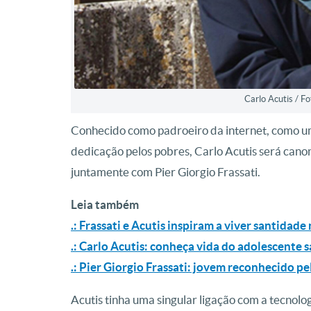
Carlo Acutis / F
Conhecido como padroeiro da internet, como um 
dedicação pelos pobres, Carlo Acutis será cano
juntamente com Pier Giorgio Frassati.
Leia também
.: Frassati e Acutis inspiram a viver santidad
.: Carlo Acutis: conheça vida do adolescente s
.: Pier Giorgio Frassati: jovem reconhecido pel
Acutis tinha uma singular ligação com a tecnol