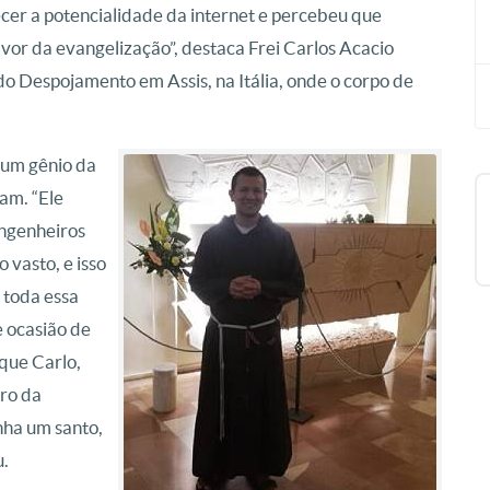
cer a potencialidade da internet e percebeu que
favor da evangelização”, destaca Frei Carlos Acacio
 do Despojamento em Assis, na Itália, onde o corpo de
“um gênio da
iam. “Ele
engenheiros
 vasto, e isso
 toda essa
e ocasião de
 que Carlo,
ro da
enha um santo,
u.