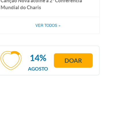
Canção Nova acolhe a 2ª Conferência
Mundial do Charis
VER TODOS
»
14%
DOAR
AGOSTO