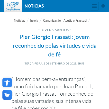
NOTÍCIAS
Notícias
Igreja
Canonização - Acutis e Frassati
''JOVENS SANTOS''
Pier Giorgio Frassati: jovem
reconhecido pelas virtudes e vida
de fé
TERÇA-FEIRA, 2
DE
SETEMBRO
DE
2025, 8H55
Open toolbar
“Homem das bem-aventuranças”,
como foi chamado por João Paulo II,
Pier Giorgio Frassati foi reconhecido
pelas suas virtudes, sua intensa vida
de fé e ações sociais