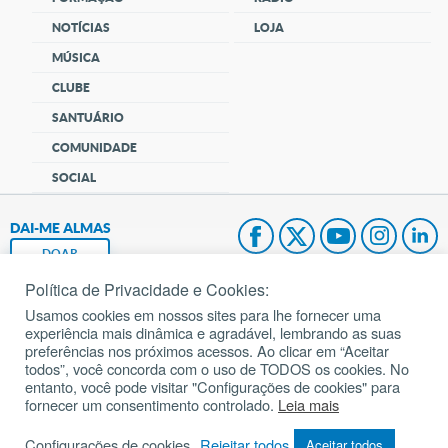
NOTÍCIAS
LOJA
MÚSICA
CLUBE
SANTUÁRIO
COMUNIDADE
SOCIAL
DAI-ME ALMAS
DOAR
Política de Privacidade e Cookies:
Fundação João Paulo II
Usamos cookies em nossos sites para lhe fornecer uma
experiência mais dinâmica e agradável, lembrando as suas
Pedido de Oração
preferências nos próximos acessos. Ao clicar em “Aceitar
todos”, você concorda com o uso de TODOS os cookies. No
Mapa do site
entanto, você pode visitar "Configurações de cookies" para
fornecer um consentimento controlado.
Leia mais
Internacional
Configurações de cookies
Rejeitar todos
Aceitar todos