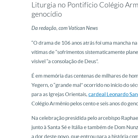
Liturgia no Pontifício Colégio A
genocídio
Da redação, com Vatican News
“O drama de 106 anos atrás foi uma mancha na 
vítimas de “sofrimentos sistematicamente plane
visível “a consolação de Deus”.
É em memória das centenas de milhares de home
Yegern, o “grande mal” ocorrido no início do s
para as Igrejas Orientais,
cardeal Leonardo San
Colégio Armênio pelos cento e seis anos do gen
Na celebração presidida pelo arcebispo Rapha
junto à Santa Sé e Itália e também de Dom Nunz
a dor deste povo, que entrou para a história c