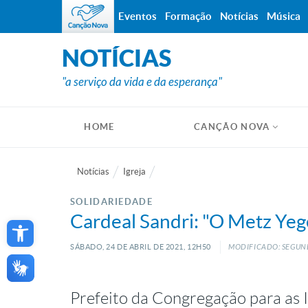
Eventos
Formação
Notícias
Música
NOTÍCIAS
"a serviço da vida e da esperança"
HOME
CANÇÃO NOVA
Notícias
Igreja
SOLIDARIEDADE
Open toolbar
Cardeal Sandri: "O Metz Ye
SÁBADO, 24
DE
ABRIL
DE
2021, 12H50
MODIFICADO: SEGUND
Prefeito da Congregação para as I