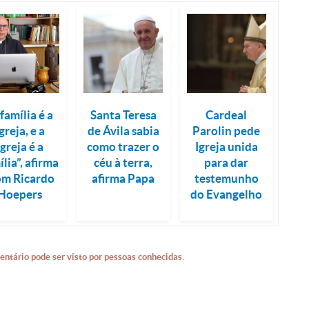
 família é a
Santa Teresa
Cardeal
greja, e a
de Ávila sabia
Parolin pede
Igreja é a
como trazer o
Igreja unida
ília”, afirma
céu à terra,
para dar
m Ricardo
afirma Papa
testemunho
Hoepers
do Evangelho
entário pode ser visto por pessoas conhecidas.