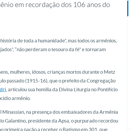
rmênio em recordação dos 106 anos do
história de toda a humanidade”, mas todos os armênios,
jados”, “não perderam o tesouro da fé” e tornaram
ns, mulheres, idosos, crianças mortos durante o Metz
éculo passado (1915-16), que o prefeito da Congregação
dri
, articulou sua homilia da Divina Liturgia no Pontifício
ocídio armênio.
el Minassian, na presença dos embaixadores da Armênia
io Galantino, presidente da Apsa, o purpurado recordou
omo primeira nação a receber o Batismo em 301, que