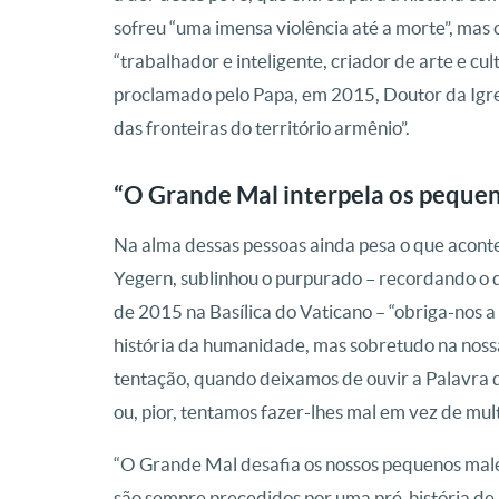
sofreu “uma imensa violência até a morte”, ma
“trabalhador e inteligente, criador de arte e c
proclamado pelo Papa, em 2015, Doutor da Igre
das fronteiras do território armênio”.
“O Grande Mal interpela os pequen
Na alma dessas pessoas ainda pesa o que aconte
Yegern, sublinhou o purpurado – recordando o q
de 2015 na Basílica do Vaticano – “obriga-nos a
história da humanidade, mas sobretudo na noss
tentação, quando deixamos de ouvir a Palavra 
ou, pior, tentamos fazer-lhes mal em vez de mult
“O Grande Mal desafia os nossos pequenos male
são sempre precedidos por uma pré-história de p