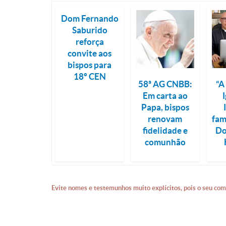
Dom Fernando
Saburido
reforça
convite aos
bispos para
18º CEN
58ª AG CNBB:
“A
Em carta ao
I
Papa, bispos
renovam
fam
fidelidade e
Do
comunhão
Evite nomes e testemunhos muito explícitos, pois o seu com