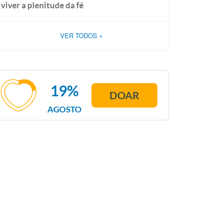
viver a plenitude da fé
VER TODOS
»
19%
DOAR
AGOSTO