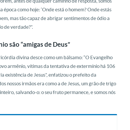
Porém, antes de qualquer caminho de resposta, somos
na época como hoje: ‘Onde está o homem? Onde estás
bem, mas tão capaz de abrigar sentimentos de ódio a
lo de verdade?”.
nio são “amigas de Deus”
ricórdia divina desce como um bálsamo: “O Evangelho
 povo armênio, vítimas da tentativa de extermínio há 106
ia existência de Jesus”, enfatizou o prefeito da
dos nossos irmãos era como a de Jesus, um grão de trigo
inteiro, salvando-o: o seu fruto permanece, e somos nós