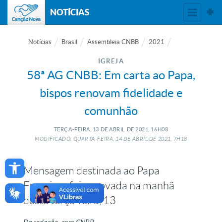
NOTÍCIAS
Notícias
Brasil
Assembleia CNBB
2021
IGREJA
58ª AG CNBB: Em carta ao Papa,
bispos renovam fidelidade e
comunhão
TERÇA-FEIRA, 13
DE
ABRIL
DE
2021, 16H08
MODIFICADO: QUARTA-FEIRA, 14
DE
ABRIL
DE
2021, 7H18
Open toolbar
Mensagem destinada ao Papa
Francisco foi aprovada na manhã
desta terça-feira, 13