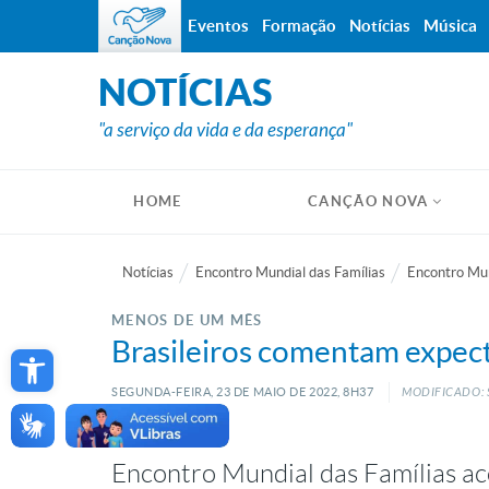
Eventos
Formação
Notícias
Música
NOTÍCIAS
"a serviço da vida e da esperança"
HOME
CANÇÃO NOVA
Notícias
Encontro Mundial das Famílias
Encontro Mun
MENOS DE UM MÊS
Open toolbar
Brasileiros comentam expect
SEGUNDA-FEIRA, 23
DE
MAIO
DE
2022, 8H37
MODIFICADO: S
Encontro Mundial das Famílias aco