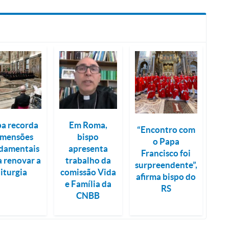
a recorda
Em Roma,
“Encontro com
imensões
bispo
o Papa
damentais
apresenta
Francisco foi
a renovar a
trabalho da
surpreendente”,
liturgia
comissão Vida
afirma bispo do
e Família da
RS
CNBB