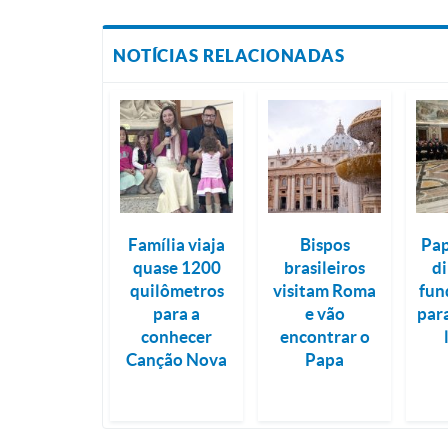
NOTÍCIAS RELACIONADAS
Família viaja
Bispos
Pap
quase 1200
brasileiros
d
quilômetros
visitam Roma
fun
para a
e vão
par
conhecer
encontrar o
Canção Nova
Papa