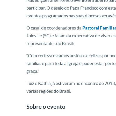
Nas edições anteriores o evento era aberto par
participar. O desejo do Papa Francisco com est
eventos programados nas suas dioceses através
O casal de coordenadores da
Pastoral Familia
Joinville (SC) e falam da expectativa de viver 
representantes do Brasil:
“Com certeza estamos ansiosos e felizes por po
famílias e para toda a Igreja e poder estar p
graça.”
Luiz e Kathia já estiveram no encontro de 2018,
várias regiões do Brasil.
Sobre o evento