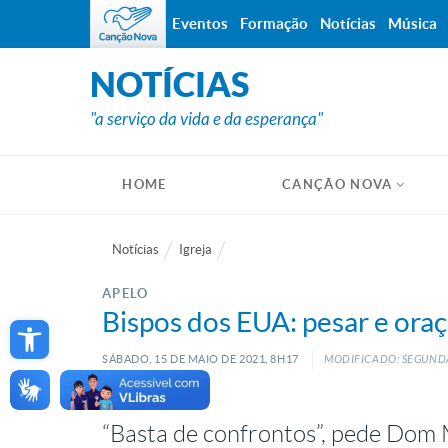
Eventos
Formação
Notícias
Música
NOTÍCIAS
"a serviço da vida e da esperança"
HOME
CANÇÃO NOVA
Notícias
Igreja
APELO
Open toolbar
Bispos dos EUA: pesar e oraç
SÁBADO, 15
DE
MAIO
DE
2021, 8H17
MODIFICADO: SEGUNDA
“Basta de confrontos”, pede Dom M