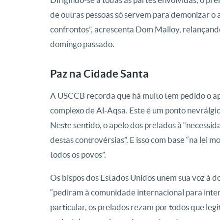
de outras pessoas só servem para demonizar o ad
confrontos”, acrescenta Dom Malloy, relançand
domingo passado.
Paz na Cidade Santa
A USCCB recorda que há muito tem pedido o apoi
complexo de Al-Aqsa. Este é um ponto nevrálgic
Neste sentido, o apelo dos prelados à “necessida
destas controvérsias”. E isso com base “na lei mo
todos os povos”.
Os bispos dos Estados Unidos unem sua voz à do
“pediram à comunidade internacional para inte
particular, os prelados rezam por todos que leg