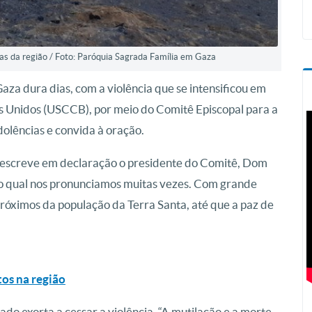
ruas da região / Foto: Paróquia Sagrada Família em Gaza
 Gaza dura dias, com a violência que se intensificou em
s Unidos (USCCB), por meio do Comitê Episcopal para a
dolências e convida à oração.
, escreve em declaração o presidente do Comitê, Dom
ra o qual nos pronunciamos muitas vezes. Com grande
óximos da população da Terra Santa, até que a paz de
tos na região
lado exorta a cessar a violência. “A mutilação e a morte