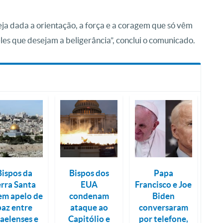
seja dada a orientação, a força e a coragem que só vêm
les que desejam a beligerância”, conclui o comunicado.
Bispos da
Bispos dos
Papa
erra Santa
EUA
Francisco e Joe
em apelo de
condenam
Biden
paz entre
ataque ao
conversaram
raelenses e
Capitólio e
por telefone,