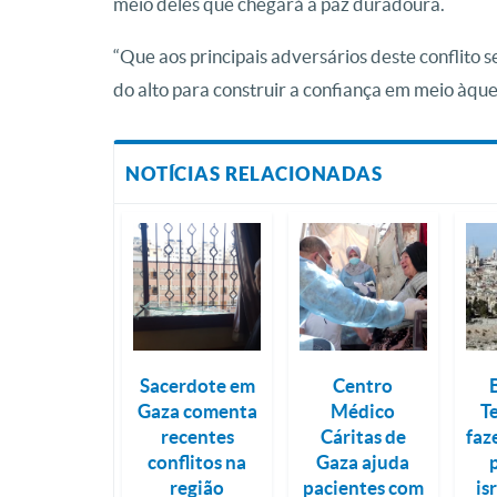
meio deles que chegará a paz duradoura.
“Que aos principais adversários deste conflito 
do alto para construir a confiança em meio àque
NOTÍCIAS RELACIONADAS
Sacerdote em
Centro
Gaza comenta
Médico
T
recentes
Cáritas de
faz
conflitos na
Gaza ajuda
região
pacientes com
is