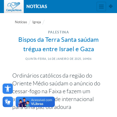
NOTÍCIAS
Notícias
Igreja
PALESTINA
Bispos da Terra Santa saúdam
trégua entre Israel e Gaza
QUINTA-FEIRA, 16
DE
JANEIRO
DE
2025, 14H06
Ordinários católicos da região do
Open toolbar
Oriente Médio saúdam o anúncio do
cessar-fogo na Faixa e fazem um
apelo à comunidade internacional
para uma paz duradoura