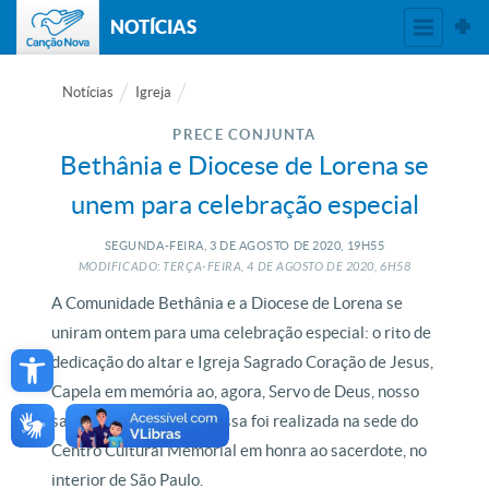
NOTÍCIAS
Notícias
Igreja
PRECE CONJUNTA
Bethânia e Diocese de Lorena se
unem para celebração especial
SEGUNDA-FEIRA, 3
DE
AGOSTO
DE
2020, 19H55
MODIFICADO: TERÇA-FEIRA, 4
DE
AGOSTO
DE
2020, 6H58
A Comunidade Bethânia e a Diocese de Lorena se
uniram ontem para uma celebração especial: o rito de
Open toolbar
dedicação do altar e Igreja Sagrado Coração de Jesus,
Capela em memória ao, agora, Servo de Deus, nosso
saudoso Padre Léo. A missa foi realizada na sede do
Centro Cultural Memorial em honra ao sacerdote, no
interior de São Paulo.