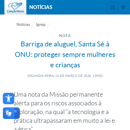
NOTÍCIAS
Notícias
Igreja
NOTA
Barriga de aluguel, Santa Sé à
ONU: proteger sempre mulheres
e crianças
SEGUNDA-FEIRA, 16
DE
MARÇO
DE
2026, 15H02
Open toolbar
Uma nota da Missão permanente
alerta para os riscos associados à
exploração, na qual “a tecnologia e a
prática ultrapassaram em muito a lei e
a ética”