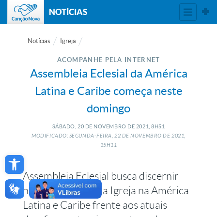
NOTÍCIAS
Notícias
Igreja
ACOMPANHE PELA INTERNET
Assembleia Eclesial da América
Latina e Caribe começa neste
domingo
SÁBADO, 20
DE
NOVEMBRO
DE
2021, 8H51
MODIFICADO: SEGUNDA-FEIRA, 22
DE
NOVEMBRO
DE
2021,
15H11
Open toolbar
Assembleia Eclesial busca discernir
novos caminhos da Igreja na América
Latina e Caribe frente aos atuais