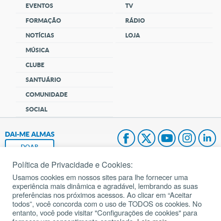
EVENTOS
TV
FORMAÇÃO
RÁDIO
NOTÍCIAS
LOJA
MÚSICA
CLUBE
SANTUÁRIO
COMUNIDADE
SOCIAL
DAI-ME ALMAS
DOAR
Política de Privacidade e Cookies:
Fundação João Paulo II
Usamos cookies em nossos sites para lhe fornecer uma
experiência mais dinâmica e agradável, lembrando as suas
Pedido de Oração
preferências nos próximos acessos. Ao clicar em “Aceitar
todos”, você concorda com o uso de TODOS os cookies. No
Mapa do site
entanto, você pode visitar "Configurações de cookies" para