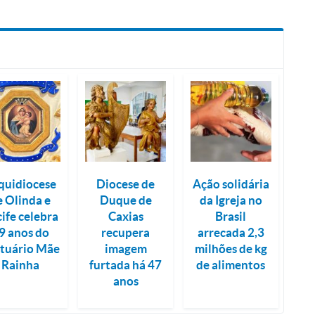
quidiocese
Diocese de
Ação solidária
e Olinda e
Duque de
da Igreja no
ife celebra
Caxias
Brasil
9 anos do
recupera
arrecada 2,3
tuário Mãe
imagem
milhões de kg
Rainha
furtada há 47
de alimentos
anos