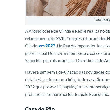
Foto: Mari
A Arquidiocese de Olinda e Recife realiza no d
relançamento do XVIII Congresso Eucarístico Na
Olinda,
em 2022
. Na Rua do Imperador, localiz
pelo cardeal Dom Orani Tempesta e concelebra
Saburido, pelo bispo auxiliar Dom Limacêdo An
Haverá também a divulgação das novidades do C
detalhes), assim como a bênção do casarão que
2022 que prestará à população carente serviços 
profissional, sempre norteados pelo Evangelho.
Casa do Pão