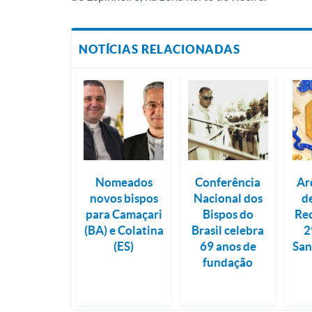
NOTÍCIAS RELACIONADAS
Nomeados
Conferência
Ar
novos bispos
Nacional dos
d
para Camaçari
Bispos do
Rec
(BA) e Colatina
Brasil celebra
2
(ES)
69 anos de
San
fundação