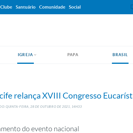
Clube
Santuário
Comunidade
Social
IGREJA
PAPA
BRASIL
cife relança XVIII Congresso Eucaríst
O: QUINTA-FEIRA, 28
DE
OUTUBRO
DE
2021, 14H33
amento do evento nacional