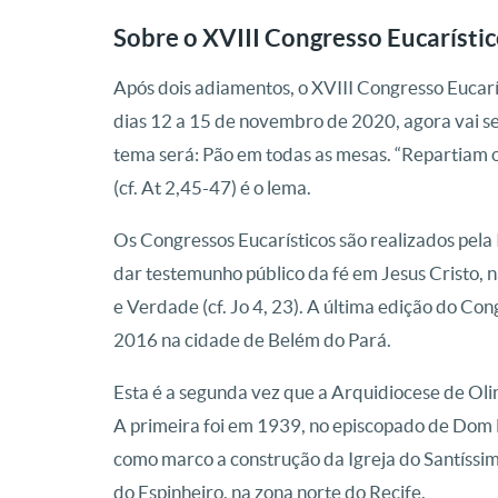
Sobre o XVIII Congresso Eucarísti
Após dois adiamentos, o XVIII Congresso Eucarís
dias 12 a 15 de novembro de 2020, agora vai s
tema será: Pão em todas as mesas. “Repartiam o
(cf. At 2,45-47) é o lema.
Os Congressos Eucarísticos são realizados pela 
dar testemunho público da fé em Jesus Cristo, n
e Verdade (cf. Jo 4, 23). A última edição do Co
2016 na cidade de Belém do Pará.
Esta é a segunda vez que a Arquidiocese de Oli
A primeira foi em 1939, no episcopado de Dom 
como marco a construção da Igreja do Santíssi
do Espinheiro, na zona norte do Recife.