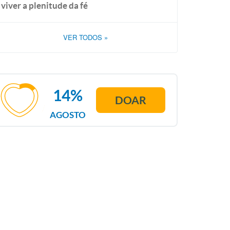
viver a plenitude da fé
VER TODOS
»
14%
DOAR
AGOSTO