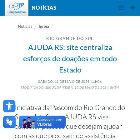
NOTÍCIAS
Notícias
Igreja
RIO GRANDE DO SUL
AJUDA RS: site centraliza
esforços de doações em todo
Estado
SÁBADO, 11
DE
MAIO
DE
2024, 11H06
MODIFICADO: SEGUNDA-FEIRA, 13
DE
MAIO
DE
2024, 8H54
Open toolbar
Iniciativa da Pascom do Rio Grande do
Sul, a plataforma AJUDA RS visa
conectar pessoas que desejam ajudar
com as que precisam de assistência