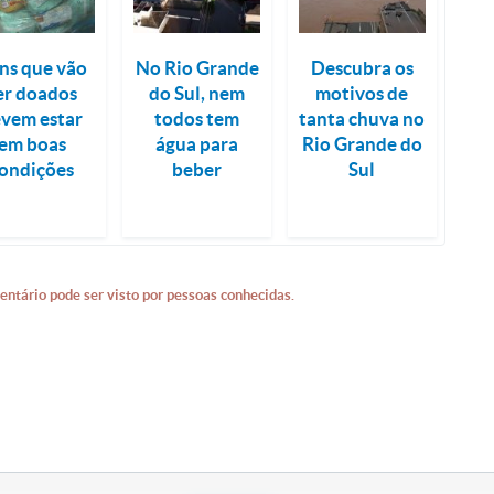
ens que vão
No Rio Grande
Descubra os
er doados
do Sul, nem
motivos de
vem estar
todos tem
tanta chuva no
em boas
água para
Rio Grande do
ondições
beber
Sul
entário pode ser visto por pessoas conhecidas.