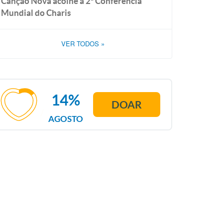
Canção Nova acolhe a 2ª Conferência
Mundial do Charis
VER TODOS
»
14%
DOAR
AGOSTO