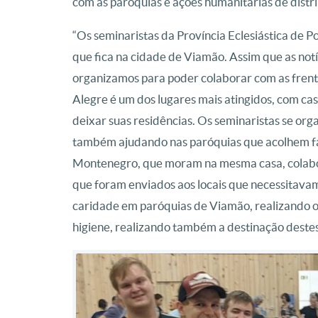
com as paróquias e ações humanitárias de distri
“Os seminaristas da Província Eclesiástica de
que fica na cidade de Viamão. Assim que as not
organizamos para poder colaborar com as frente
Alegre é um dos lugares mais atingidos, com ca
deixar suas residências. Os seminaristas se or
também ajudando nas paróquias que acolhem fam
Montenegro, que moram na mesma casa, colabor
que foram enviados aos locais que necessitav
caridade em paróquias de Viamão, realizando o
higiene, realizando também a destinação destes 