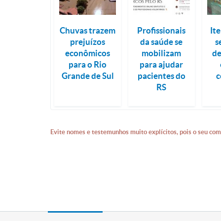
Chuvas trazem
Profissionais
It
prejuízos
da saúde se
s
econômicos
mobilizam
de
para o Rio
para ajudar
Grande de Sul
pacientes do
c
RS
Evite nomes e testemunhos muito explícitos, pois o seu com