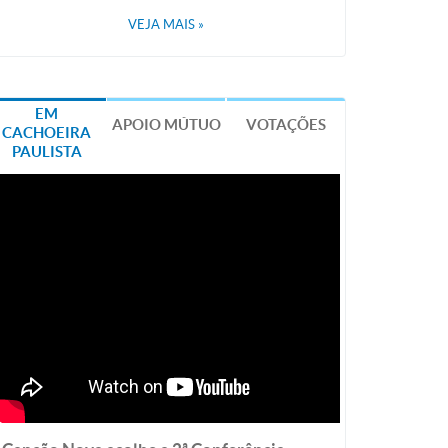
VEJA MAIS
»
EM
APOIO MÚTUO
VOTAÇÕES
CACHOEIRA
PAULISTA