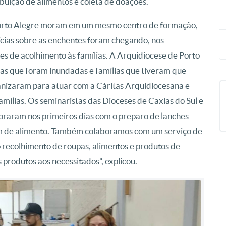
buição de alimentos e coleta de doações.
 Porto Alegre moram em um mesmo centro de formação,
ícias sobre as enchentes foram chegando, nos
s de acolhimento às famílias. A Arquidiocese de Porto
sas que foram inundadas e famílias que tiveram que
ganizaram para atuar com a Cáritas Arquidiocesana e
ílias. Os seminaristas das Dioceses de Caxias do Sul e
aram nos primeiros dias com o preparo de lanches
am de alimento. Também colaboramos com um serviço de
 recolhimento de roupas, alimentos e produtos de
produtos aos necessitados”, explicou.