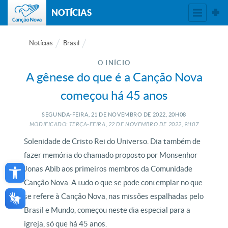
NOTÍCIAS
Notícias
Brasil
O INÍCIO
A gênese do que é a Canção Nova
começou há 45 anos
SEGUNDA-FEIRA, 21
DE
NOVEMBRO
DE
2022, 20H08
MODIFICADO: TERÇA-FEIRA, 22
DE
NOVEMBRO
DE
2022, 9H07
Solenidade de Cristo Rei do Universo. Dia também de
fazer memória do chamado proposto por Monsenhor
Open toolbar
Jonas Abib aos primeiros membros da Comunidade
Canção Nova. A tudo o que se pode contemplar no que
se refere à Canção Nova, nas missões espalhadas pelo
Brasil e Mundo, começou neste dia especial para a
igreja, só que há 45 anos.