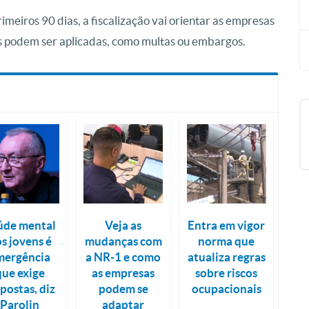
imeiros 90 dias, a fiscalização vai orientar as empresas
es podem ser aplicadas, como multas ou embargos.
úde mental
Veja as
Entra em vigor
s jovens é
mudanças com
norma que
mergência
a NR-1 e como
atualiza regras
que exige
as empresas
sobre riscos
postas, diz
podem se
ocupacionais
Parolin
adaptar