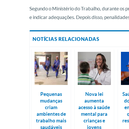
Segundo o Ministério do Trabalho, durante os pr
e indicar adequações. Depois disso, penalidad
NOTÍCIAS RELACIONADAS
Pequenas
Nova lei
Sa
mudanças
aumenta
do
criam
acesso à saúde
e
ambientes de
mental para
trabalho mais
crianças e
res
saudáveis
jovens