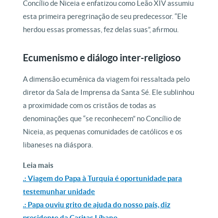
Concílio de Niceia e enfatizou como Leão XIV assumiu
esta primeira peregrinação de seu predecessor. “Ele
herdou essas promessas, fez delas suas”, afirmou.
Ecumenismo e diálogo inter-religioso
A dimensão ecumênica da viagem foi ressaltada pelo
diretor da Sala de Imprensa da Santa Sé. Ele sublinhou
a proximidade com os cristãos de todas as
denominações que “se reconhecem” no Concílio de
Niceia, as pequenas comunidades de católicos e os
libaneses na diáspora.
Leia mais
.: Viagem do Papa à Turquia é oportunidade para
testemunhar unidade
.: Papa ouviu grito de ajuda do nosso país, diz
presidente da Caritas Líbano