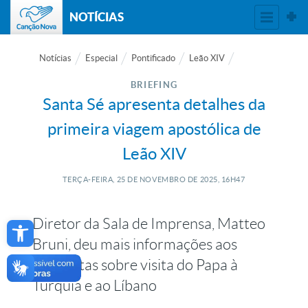
NOTÍCIAS
Notícias
Especial
Pontificado
Leão XIV
BRIEFING
Santa Sé apresenta detalhes da
primeira viagem apostólica de
Leão XIV
TERÇA-FEIRA, 25
DE
NOVEMBRO
DE
2025, 16H47
Open toolbar
Diretor da Sala de Imprensa, Matteo
Bruni, deu mais informações aos
jornalistas sobre visita do Papa à
Turquia e ao Líbano