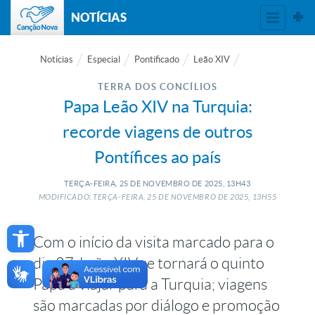
NOTÍCIAS
Notícias
Especial
Pontificado
Leão XIV
TERRA DOS CONCÍLIOS
Papa Leão XIV na Turquia:
recorde viagens de outros
Pontífices ao país
TERÇA-FEIRA, 25
DE
NOVEMBRO
DE
2025, 13H43
MODIFICADO: TERÇA-FEIRA, 25
DE
NOVEMBRO
DE
2025, 13H55
Open toolbar
Com o início da visita marcado para o
dia 27, Leão XIV se tornará o quinto
Papa a viajar para a Turquia; viagens
são marcadas por diálogo e promoção