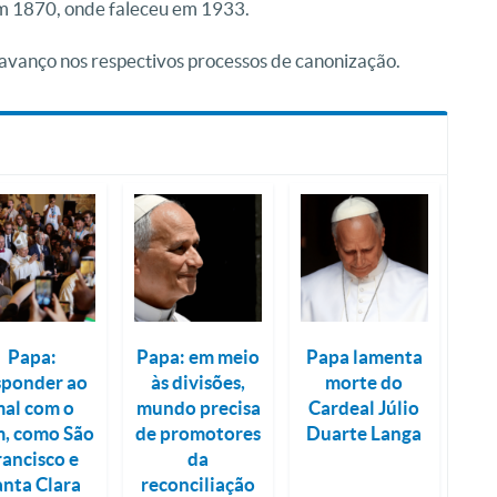
em 1870, onde faleceu em 1933.
vanço nos respectivos processos de canonização.
Papa:
Papa: em meio
Papa lamenta
sponder ao
às divisões,
morte do
al com o
mundo precisa
Cardeal Júlio
, como São
de promotores
Duarte Langa
rancisco e
da
anta Clara
reconciliação