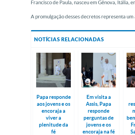
Francisco de Paula, nasceu em Gênova, Itália, 
A promulgação desses decretos representa um a
NOTÍCIAS RELACIONADAS
Papa responde
Em visita a
aos jovens e os
Assis, Papa
re
encoraja a
responde
m
viver a
perguntas de
bem
plenitude da
jovens e os
F
fé
encoraja na fé
S