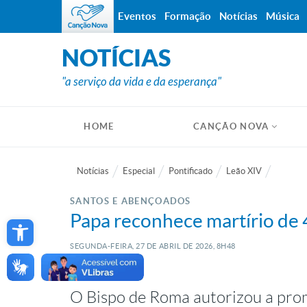
Eventos
Formação
Notícias
Música
NOTÍCIAS
"a serviço da vida e da esperança"
HOME
CANÇÃO NOVA
Notícias
Especial
Pontificado
Leão XIV
SANTOS E ABENÇOADOS
Open toolbar
Papa reconhece martírio de 4
SEGUNDA-FEIRA, 27
DE
ABRIL
DE
2026, 8H48
O Bispo de Roma autorizou a pro