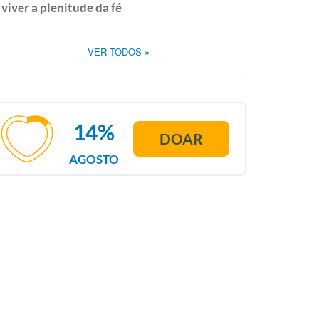
viver a plenitude da fé
VER TODOS
»
14%
DOAR
AGOSTO