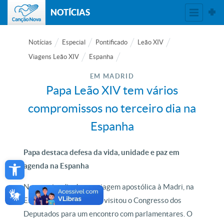
NOTÍCIAS
Notícias
Especial
Pontificado
Leão XIV
Viagens Leão XIV
Espanha
EM MADRID
Papa Leão XIV tem vários
compromissos no terceiro dia na
Espanha
Papa destaca defesa da vida, unidade e paz em
Open toolbar
agenda na Espanha
No terceiro dia de sua viagem apostólica à Madri, na
Espanha, Papa Leão XIV visitou o Congresso dos
Deputados para um encontro com parlamentares. O