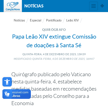
NOTÍCIAS
Notícias
Especial
Pontificado
Leão XIV
QUIRÓGRAFO
Papa Leão XIV extingue Comissão
de doações à Santa Sé
QUINTA-FEIRA, 4
DE
DEZEMBRO
DE
2025, 15H39
MODIFICADO: QUINTA-FEIRA, 4
DE
DEZEMBRO
DE
2025, 16H47
Quirógrafo publicado pelo Vaticano
Open toolbar
nesta quinta-feira, 4, estabelece
medidas baseadas em recomendações
apresentadas pelo Conselho para a
Economia