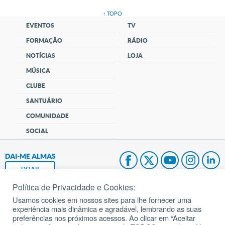
↑ TOPO
EVENTOS
TV
FORMAÇÃO
RÁDIO
NOTÍCIAS
LOJA
MÚSICA
CLUBE
SANTUÁRIO
COMUNIDADE
SOCIAL
DAI-ME ALMAS
DOAR
Política de Privacidade e Cookies:
Fundação João Paulo II
Usamos cookies em nossos sites para lhe fornecer uma
experiência mais dinâmica e agradável, lembrando as suas
Pedido de Oração
preferências nos próximos acessos. Ao clicar em “Aceitar