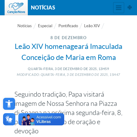
NOTÍCIAS
Notícias
Especial
Pontificado
Leão XIV
8 DE DEZEMBRO
Leão XIV homenageará Imaculada
Conceição de Maria em Roma
QUARTA-FEIRA, 3
DE
DEZEMBRO
DE
2025, 13H59
MODIFICADO: QUARTA-FEIRA, 3
DE
DEZEMBRO
DE
2025, 15H47
Seguindo tradição, Papa visitará
Open toolbar
imagem de Nossa Senhora na Piazza
di Spagna na próxima segunda-feira, 8,
para um momento de oração e
devoção