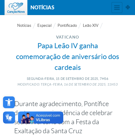
NOTÍCIAS
Notícias
Especial
Pontificado
Leão XIV
VATICANO
Papa Leão IV ganha
comemoração de aniversário dos
cardeais
SEGUNDA-FEIRA, 15
DE
SETEMBRO
DE
2025, 7H56
MODIFICADO: TERÇA-FEIRA, 16
DE
SETEMBRO
DE
2025, 11H53
Open toolbar
Durante agradecimento, Pontífice
destacou a coincidência de celebrar
seu aniversário com a Festa da
Exaltação da Santa Cruz