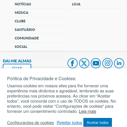
NOTÍCIAS
LOJA
MÚSICA
CLUBE
SANTUÁRIO
COMUNIDADE
SOCIAL
DAI-ME ALMAS
DOAR
Política de Privacidade e Cookies:
Fundação João Paulo II
Usamos cookies em nossos sites para lhe fornecer uma
experiência mais dinâmica e agradável, lembrando as suas
Pedido de Oração
preferências nos próximos acessos. Ao clicar em “Aceitar
todos”, você concorda com o uso de TODOS os cookies. No
Mapa do site
entanto, você pode visitar "Configurações de cookies" para
fornecer um consentimento controlado.
Leia mais
Internacional
Configurações de cookies
Rejeitar todos
Aceitar todos