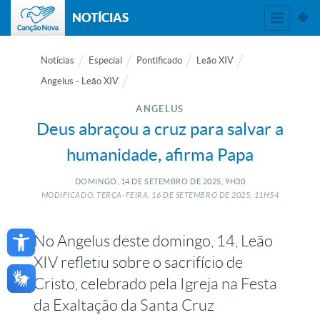
NOTÍCIAS
Notícias
Especial
Pontificado
Leão XIV
Angelus - Leão XIV
ANGELUS
Deus abraçou a cruz para salvar a
humanidade, afirma Papa
DOMINGO, 14
DE
SETEMBRO
DE
2025, 9H30
MODIFICADO: TERÇA-FEIRA, 16
DE
SETEMBRO
DE
2025, 11H54
Open toolbar
No Angelus deste domingo, 14, Leão
XIV refletiu sobre o sacrifício de
Cristo, celebrado pela Igreja na Festa
da Exaltação da Santa Cruz