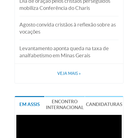
Dia de oração pelos cristãos perseguidos
mobiliza Conferência do Charis
Agosto convida cristãos à reflexão sobre as
vocações
Levantamento aponta queda na taxa de
analfabetismo em Minas Gerais
VEJA MAIS
»
ENCONTRO
EM ASSIS
CANDIDATURAS
INTERNACIONAL