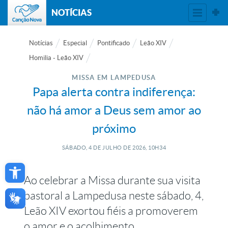
NOTÍCIAS
Notícias
Especial
Pontificado
Leão XIV
Homilia - Leão XIV
MISSA EM LAMPEDUSA
Papa alerta contra indiferença:
não há amor a Deus sem amor ao
próximo
SÁBADO, 4
DE
JULHO
DE
2026, 10H34
Open toolbar
Ao celebrar a Missa durante sua visita
pastoral a Lampedusa neste sábado, 4,
Leão XIV exortou fiéis a promoverem
o amor e o acolhimento