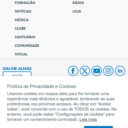
FORMAÇÃO
RÁDIO
NOTÍCIAS
LOJA
MÚSICA
CLUBE
SANTUÁRIO
COMUNIDADE
SOCIAL
DAI-ME ALMAS
DOAR
Política de Privacidade e Cookies:
Fundação João Paulo II
Usamos cookies em nossos sites para lhe fornecer uma
experiência mais dinâmica e agradável, lembrando as suas
Pedido de Oração
preferências nos próximos acessos. Ao clicar em “Aceitar
todos”, você concorda com o uso de TODOS os cookies. No
Mapa do site
entanto, você pode visitar "Configurações de cookies" para
fornecer um consentimento controlado.
Leia mais
Internacional