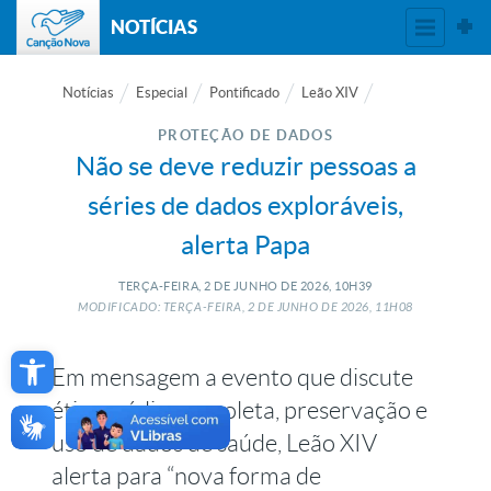
NOTÍCIAS
Notícias
Especial
Pontificado
Leão XIV
PROTEÇÃO DE DADOS
Não se deve reduzir pessoas a
séries de dados exploráveis,
alerta Papa
TERÇA-FEIRA, 2
DE
JUNHO
DE
2026, 10H39
MODIFICADO: TERÇA-FEIRA, 2
DE
JUNHO
DE
2026, 11H08
Open toolbar
Em mensagem a evento que discute
ética médica na coleta, preservação e
uso de dados de saúde, Leão XIV
alerta para “nova forma de