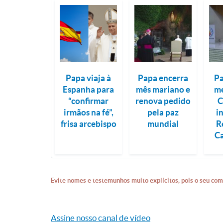
Papa viaja à
Papa encerra
Pa
Espanha para
mês mariano e
m
“confirmar
renova pedido
C
irmãos na fé”,
pela paz
i
frisa arcebispo
mundial
R
C
Evite nomes e testemunhos muito explícitos, pois o seu com
Assine nosso canal de vídeo