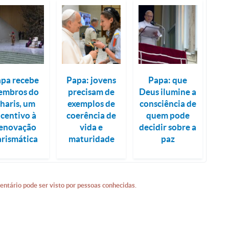
pa recebe
Papa: jovens
Papa: que
embros do
precisam de
Deus ilumine a
haris, um
exemplos de
consciência de
ncentivo à
coerência de
quem pode
enovação
vida e
decidir sobre a
arismática
maturidade
paz
entário pode ser visto por pessoas conhecidas.