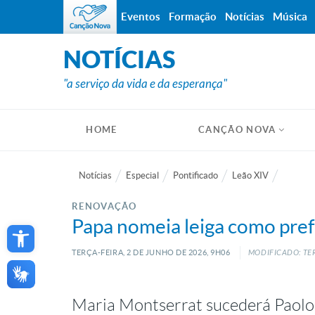
Eventos
Formação
Notícias
Música
NOTÍCIAS
"a serviço da vida e da esperança"
HOME
CANÇÃO NOVA
Notícias
Especial
Pontificado
Leão XIV
RENOVAÇÃO
Open toolbar
Papa nomeia leiga como pref
TERÇA-FEIRA, 2
DE
JUNHO
DE
2026, 9H06
MODIFICADO: TER
Maria Montserrat sucederá Paolo 