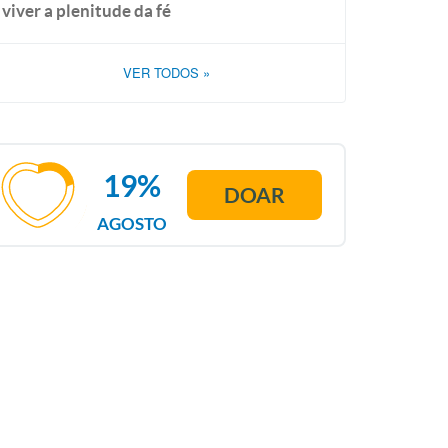
viver a plenitude da fé
VER TODOS
»
19%
DOAR
AGOSTO