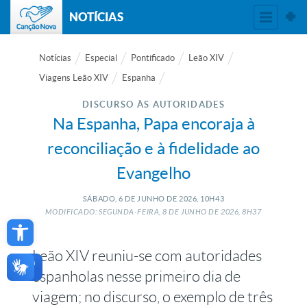
NOTÍCIAS
Notícias
Especial
Pontificado
Leão XIV
Viagens Leão XIV
Espanha
DISCURSO ÀS AUTORIDADES
Na Espanha, Papa encoraja à
reconciliação e à fidelidade ao
Evangelho
SÁBADO, 6
DE
JUNHO
DE
2026, 10H43
Open toolbar
MODIFICADO: SEGUNDA-FEIRA, 8
DE
JUNHO
DE
2026, 8H37
Leão XIV reuniu-se com autoridades
espanholas nesse primeiro dia de
viagem; no discurso, o exemplo de três