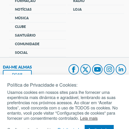
FORMAÇÃO
RÁDIO
NOTÍCIAS
LOJA
MÚSICA
CLUBE
SANTUÁRIO
COMUNIDADE
SOCIAL
DAI-ME ALMAS
DOAR
Política de Privacidade e Cookies:
Fundação João Paulo II
Usamos cookies em nossos sites para lhe fornecer uma
experiência mais dinâmica e agradável, lembrando as suas
Pedido de Oração
preferências nos próximos acessos. Ao clicar em “Aceitar
todos”, você concorda com o uso de TODOS os cookies. No
Mapa do site
entanto, você pode visitar "Configurações de cookies" para
fornecer um consentimento controlado.
Leia mais
Internacional